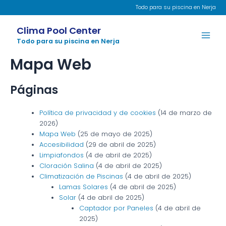
Ir
Todo para su piscina en Nerja
al
Main
contenido
Clima Pool Center
Men
Todo para su piscina en Nerja
Mapa Web
Páginas
Política de privacidad y de cookies
(14 de marzo de
2026)
Mapa Web
(25 de mayo de 2025)
Accesibilidad
(29 de abril de 2025)
Limpiafondos
(4 de abril de 2025)
Cloración Salina
(4 de abril de 2025)
Climatización de Piscinas
(4 de abril de 2025)
Lamas Solares
(4 de abril de 2025)
Solar
(4 de abril de 2025)
Captador por Paneles
(4 de abril de
2025)