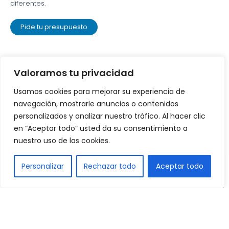
diferentes.
Pide tu presupuesto
Valoramos tu privacidad
Tipos de Climatización Solar
Usamos cookies para mejorar su experiencia de
navegación, mostrarle anuncios o contenidos
personalizados y analizar nuestro tráfico. Al hacer clic
en “Aceptar todo” usted da su consentimiento a
nuestro uso de las cookies.
ES
Personalizar
Rechazar todo
Aceptar todo
Captador Semiesférico
Ver más